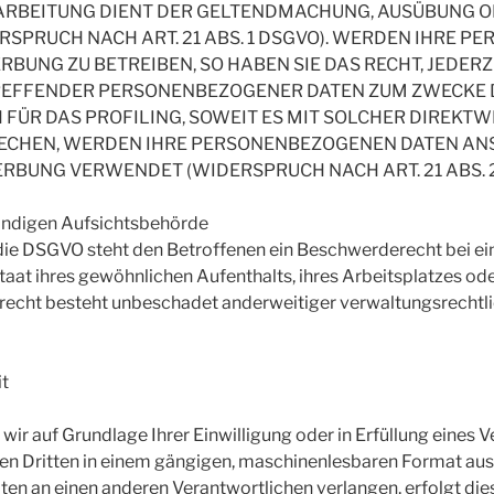
ARBEITUNG DIENT DER GELTENDMACHUNG, AUSÜBUNG O
SPRUCH NACH ART. 21 ABS. 1 DSGVO). WERDEN IHRE 
RBUNG ZU BETREIBEN, SO HABEN SIE DAS RECHT, JEDE
ETREFFENDER PERSONENBEZOGENER DATEN ZUM ZWECKE
CH FÜR DAS PROFILING, SOWEIT ES MIT SOLCHER DIREK
RECHEN, WERDEN IHRE PERSONENBEZOGENEN DATEN AN
BUNG VERWENDET (WIDERSPRUCH NACH ART. 21 ABS. 2
ändigen Aufsichtsbehörde
die DSGVO steht den Betroffenen ein Beschwerderecht bei ei
taat ihres gewöhnlichen Aufenthalts, ihres Arbeitsplatzes o
echt besteht unbeschadet anderweitiger verwaltungsrechtlic
it
 wir auf Grundlage Ihrer Einwilligung oder in Erfüllung eines 
inen Dritten in einem gängigen, maschinenlesbaren Format aus
ten an einen anderen Verantwortlichen verlangen, erfolgt dies