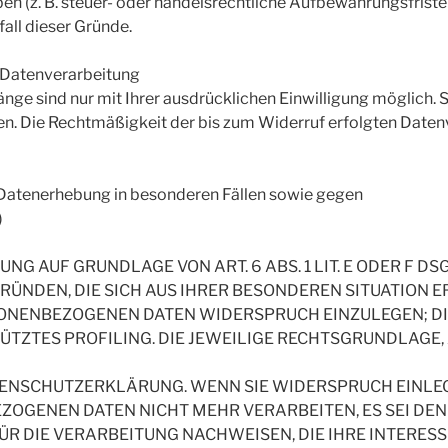
 (z. B. steuer- oder handelsrechtliche Aufbewahrungsfristen
all dieser Gründe.
r Datenverarbeitung
ge sind nur mit Ihrer ausdrücklichen Einwilligung möglich. Si
fen. Die Rechtmäßigkeit der bis zum Widerruf erfolgten Date
Datenerhebung in besonderen Fällen sowie gegen
)
G AUF GRUNDLAGE VON ART. 6 ABS. 1 LIT. E ODER F DS
GRÜNDEN, DIE SICH AUS IHRER BESONDEREN SITUATION E
NENBEZOGENEN DATEN WIDERSPRUCH EINZULEGEN; DIES
TZTES PROFILING. DIE JEWEILIGE RECHTSGRUNDLAGE, 
TENSCHUTZERKLÄRUNG. WENN SIE WIDERSPRUCH EINLEG
OGENEN DATEN NICHT MEHR VERARBEITEN, ES SEI DE
 DIE VERARBEITUNG NACHWEISEN, DIE IHRE INTERESS